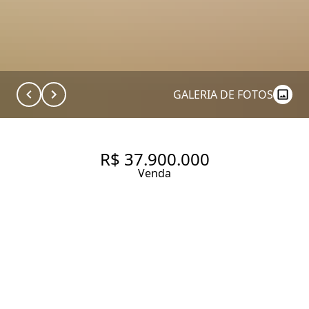
GALERIA DE FOTOS
R$ 37.900.000
Venda
COBERTURA COM 418 M², 3
QUARTOS SENDO 3 SUÍTES À
VENDA NO BAIRRO ITAIM BIBI.
418 m² Área útil
830 m² Área total