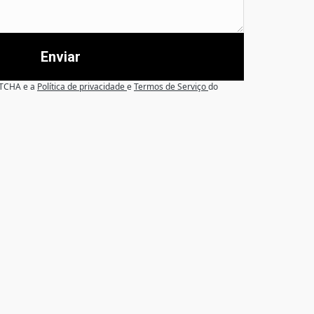
Enviar
APTCHA e a
Política de privacidade
e
Termos de Serviço
do