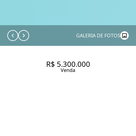
GALERIA DE FOTOS
R$ 5.300.000
Venda
AMPLA E SEGURA
450 m² Área construída
600 m² Área total
5 Dormitórios
2 Suítes
6 Banheiros
4 Vagas
Entrar em contato