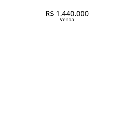
R$ 1.440.000
Venda
VISTA PARA A COPA DAS
ÁRVORES EM MOEMA ÍNDIOS
102 m² Área útil
2 Dormitórios
2 Suítes
2 Vagas
Entrar em contato
Solicitar visita
Código do Imóvel:
ZAC44624