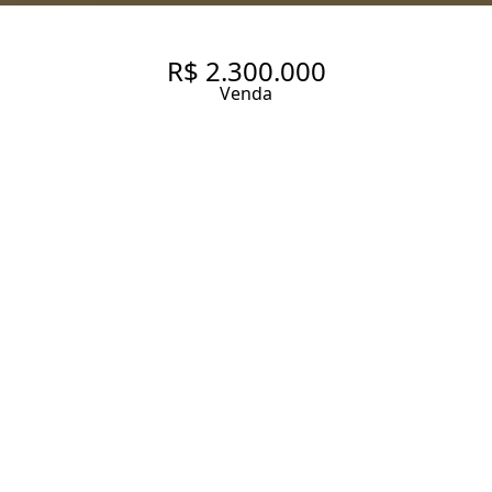
R$ 2.300.000
Venda
VISTA LIVRE E ETERNA NESTA
COBERTURA
174 m² Área útil
2 Dormitórios
2 Suítes
3 Banheiros
2 Vagas
Entrar em contato
Solicitar visita
Código do Imóvel:
ZAC38395