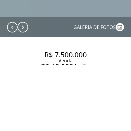
GALERIA DE FOTOS
R$ 7.500.000
Venda
R$ 40.000/mês
Aluguel
VISTA DE CINEMA DO SKYLINE
DE SÃO PAULO, EM UMA
COBERTURA DUPLEX, QUASE
NAS NUVENS!