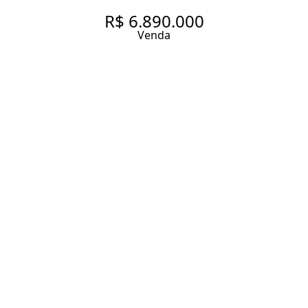
R$ 6.890.000
Venda
VARANDA, LUZ E ESPAÇO PARA
NÃO BOTAR DEFEITO
469 m² Área útil
6 Dormitórios
4 Suítes
7 Banheiros
4 Vagas
Entrar em contato
Solicitar visita
Código do Imóvel:
ZAC25437