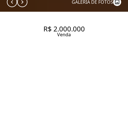
GALERIA DE FOTOS
R$ 2.000.000
Venda
TRANQUILIDADE E
PRATICIDADE
130 m² Área construída
2 Dormitórios
2 Suítes
3 Banheiros
1 Vaga
Entrar em contato
Solicitar visita