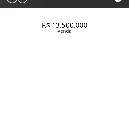
R$ 13.500.000
Venda
SOFISTICAÇÃO E ESPAÇOS
GENEROSOS NA VILA NOVA
CONCEIÇÃO
388 m² Área útil
776 m² Área total
4 Dormitórios
4 Suítes
4 Banheiros
5 Vagas
Entrar em contato