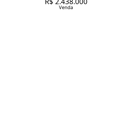
R$ 2.438.000
Venda
REFORMADO COM 4 VAGAS
NO CORAÇÃO DE MOEMA –
VISTA AMPLA E AO LADO DO
METRÔ
117 m² Área útil
3 Dormitórios
3 Suítes
4 Banheiros
4 Vagas
Entrar em contato
Solicitar visita
Código do Imóvel:
ZAC44873