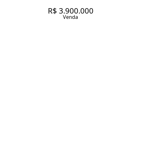
R$ 3.900.000
Venda
PRA QUEM GOSTA DE MORAR
NAS ALTURAS, NUM PRÉDIO
NOVINHO EM FOLHA E QUER
IMPRIMIR A SUA IDENTIDADE
COM UMA VISTA DE TIRAR O
FÔLEGO
190 m² Área útil
4 Dormitórios
4 Suítes
6 Banheiros
3 Vagas
Entrar em contato