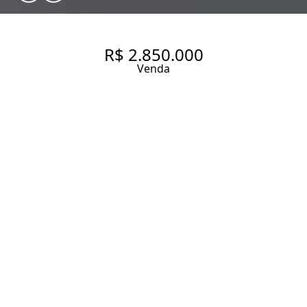
R$ 2.850.000
Venda
O PRIVILÉGIO DE VIVER NUMA
CASA ENTRE O VERDE, O
SILÊNCIO E O CHARME DO
ALTO DA LAPA
245 m² Área construída
510 m² Área total
3 Dormitórios
1 Suíte
3 Banheiros
3 Vagas
Entrar em contato