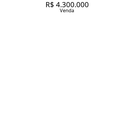
R$ 4.300.000
Venda
MUITO VERDE E ACONCHEGO
233 m² Área construída
190 m² Área total
4 Dormitórios
2 Suítes
5 Banheiros
2 Vagas
Entrar em contato
Solicitar visita
Código do Imóvel:
ZAC38540
DESCRIÇÃO