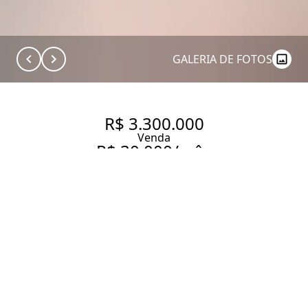
GALERIA DE FOTOS
R$ 3.300.000
Venda
R$ 30.000/mês
Aluguel
MA-RA-VI-LHO-SA: É MUITA
LUZ
334 m² Área construída
254 m² Área total
3 Dormitórios
2 Suítes
6 Banheiros
2 Vagas