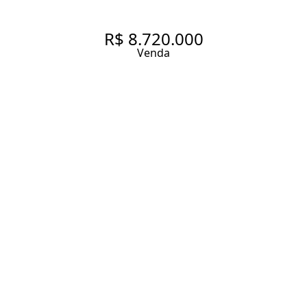
R$ 8.720.000
Venda
IDEAL PARA QUEM NÃO ABRE
MÃO DE VISTA, LOCALIZAÇÃO
E ESPAÇO.
598 m² Área útil
770 m² Área total
4 Dormitórios
2 Suítes
6 Banheiros
3 Vagas
Entrar em contato
Solicitar visita