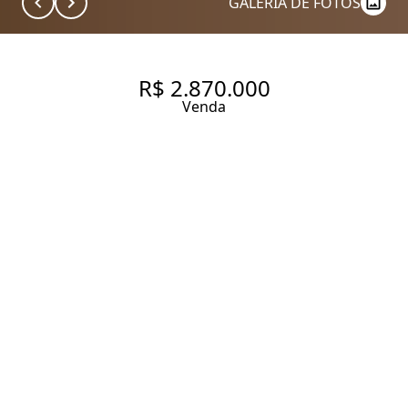
GALERIA DE FOTOS
R$ 2.870.000
Venda
GARDEN CHARMOSO E
REFORMADO EM PINHEIROS
150 m² Área útil
2 Dormitórios
2 Suítes
3 Banheiros
2 Vagas
Entrar em contato
Solicitar visita
Código do Imóvel:
ZAC44653