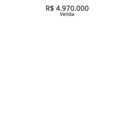
R$ 4.970.000
Venda
ENSOLARADO, AMPLO E NA
MELHOR LOCALIZAÇÃO DO
JARDIM AMÉRICA, VIZINHO AO
CLUBE PAULISTANO.
286 m² Área útil
3 Dormitórios
3 Suítes
5 Banheiros
3 Vagas
Entrar em contato
Solicitar visita