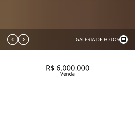
GALERIA DE FOTOS
R$ 6.000.000
Venda
ELEGÂNCIA E AMPLITUDE EM
MOEMA PÁSSAROS
181 m² Área útil
3 Dormitórios
3 Suítes
4 Banheiros
3 Vagas