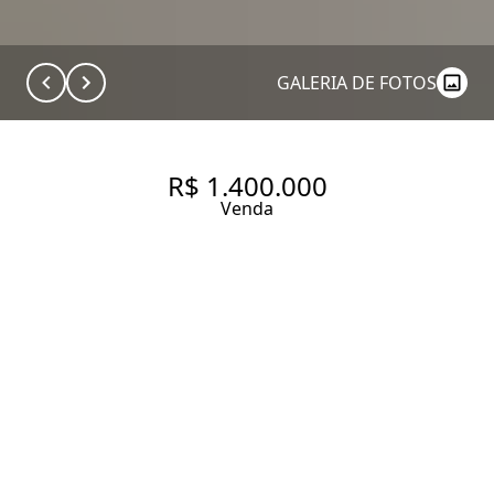
GALERIA DE FOTOS
R$ 1.400.000
Venda
DOIS EM UM!
140 m² Área útil
2 Dormitórios
1 Suíte
4 Vagas
Entrar em contato
Solicitar visita