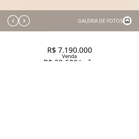
GALERIA DE FOTOS
R$ 7.190.000
Venda
R$ 29.600/mês
Aluguel
DESCUBRA SEU LAR PERFEITO!
346 m² Área útil
4 Dormitórios
2 Suítes
5 Banheiros
2 Vagas
Entrar em contato