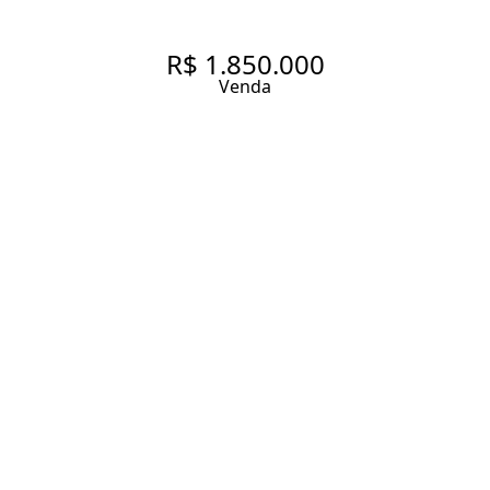
R$ 1.850.000
Venda
CONFORTO, SOFISTICAÇÃO E
LAZER COMPLETO EM
LOCALIZAÇÃO PRIVILEGIADA
93 m² Área útil
2 Dormitórios
2 Suítes
3 Banheiros
2 Vagas
Entrar em contato
Solicitar visita