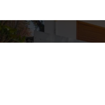
Detal
conta
EQUIPE ZA
WhatsA
(11) 9362
E-mail
ZAC@ZAC