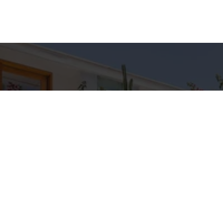
hes para
Entre em Con
Nome
to
E-mail
C IMÓVEIS
pp
Telefone
3-5709
IMOVEIS.COM.BR
Mensagem