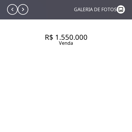
GALERIA DE FOTOS
R$ 1.550.000
Venda
COBERTURA DUPLEX
REFORMADA COM PISCINA
PRIVATIVA E VISTA LIVRE EM
PINHEIROS
128 m² Área útil
2 Dormitórios
1 Suíte
3 Banheiros
2 Vagas