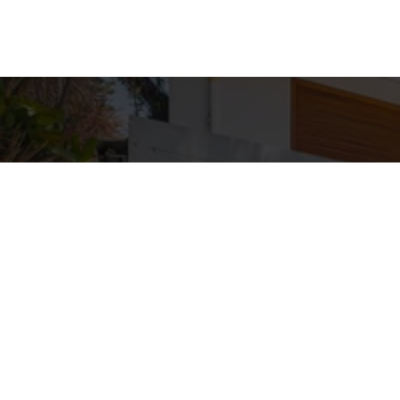
Detal
conta
EQUIPE ZA
WhatsA
(11) 9362
E-mail
ZAC@ZAC