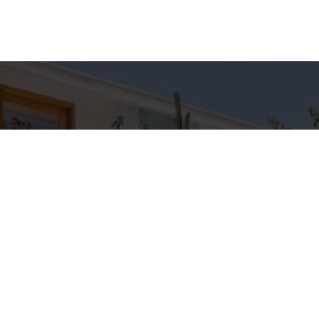
hes para
Entre em Con
Nome
to
E-mail
C IMÓVEIS
pp
Telefone
3-5709
IMOVEIS.COM.BR
Mensagem