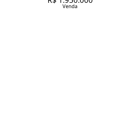
Venda
COBERTURA COM 154 M², 3
QUARTOS SENDO 1 SUÍTE À
VENDA NO BAIRRO MOEMA
ÍNDIOS.
154 m² Área útil
3 Dormitórios
1 Suíte
3 Banheiros
2 Vagas
Entrar em contato
Solicitar visita
Código do Imóvel:
ZAC44959