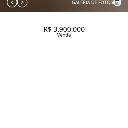
GALERIA DE FOTOS
R$ 3.900.000
Venda
COBERTURA À ALTURA DO SEU
ESTILO DE VIDA EM MOEMA!
304 m² Área útil
3 Dormitórios
3 Suítes
5 Banheiros
3 Vagas
Entrar em contato
Solicitar visita