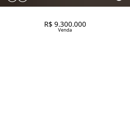
R$ 9.300.000
Venda
CASA EXCLUSIVA COM 650M²
DE ÁREA CONSTRUÍDA EM RUA
FECHADA.
650 m² Área construída
470 m² Área total
4 Dormitórios
4 Suítes
4 Banheiros
4 Vagas
Entrar em contato