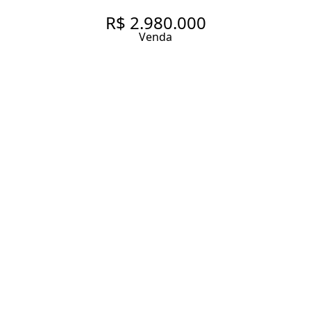
R$ 2.980.000
Venda
CASA DELICIOSA NA VILA
MADALENA
300 m² Área construída
251 m² Área total
3 Dormitórios
3 Suítes
2 Vagas
Entrar em contato
Solicitar visita
Código do Imóvel:
ZAC15913