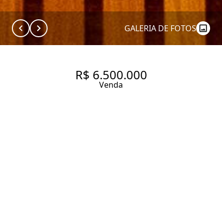
GALERIA DE FOTOS
R$ 6.500.000
Venda
CASA DE CONDOMÍNIO
SUSTENTÁVEL COM 4 SUÍTES E
ÁREA EXTERNA NO BROOKLIN
346 m² Área construída
194.88 m² Área total
4 Dormitórios
4 Suítes
5 Banheiros
5 Vagas