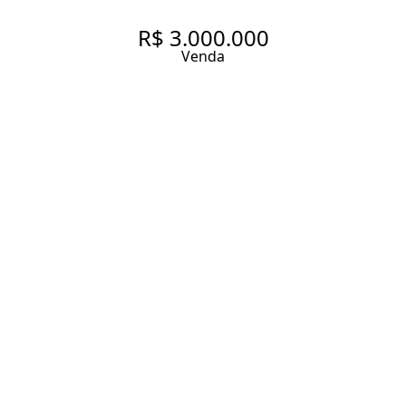
R$ 3.000.000
Venda
CASA COM BOM GOSTO E
CONFORTO A SEU DISPOR
300 m² Área construída
427 m² Área total
3 Dormitórios
3 Suítes
6 Banheiros
2 Vagas
Entrar em contato
Solicitar visita
Código do Imóvel:
ZAC25327