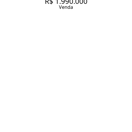
R$ 1.990.000
Venda
CASA COM 250 M², 3
QUARTOS À VENDA NO
BAIRRO CAMPOS ELÍSEOS.
250 m² Área construída
360 m² Área total
3 Dormitórios
2 Banheiros
3 Vagas
Entrar em contato
Solicitar visita
Código do Imóvel:
ZAC44520