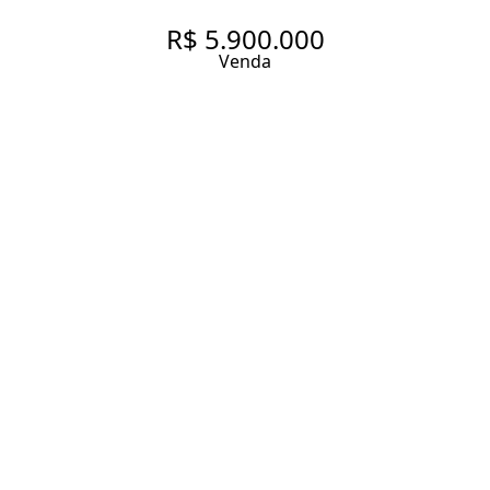
R$ 5.900.000
Venda
APARTAMENTO NOVINHO EM
PINHEIROS
212 m² Área útil
3 Dormitórios
3 Suítes
4 Banheiros
2 Vagas
Entrar em contato
Solicitar visita
Código do Imóvel:
ZAC37945