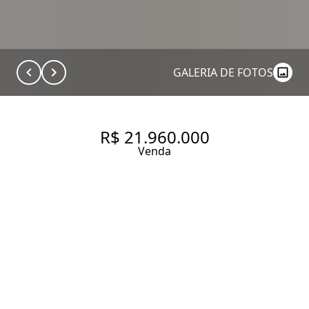
GALERIA DE FOTOS
R$ 21.960.000
Venda
APARTAMENTO COM 355 M², 4
QUARTOS SENDO 4 SUÍTES À
VENDA NO BAIRRO ITAIM BIBI.
355 m² Área útil
4 Dormitórios
4 Suítes
5 Banheiros
4 Vagas