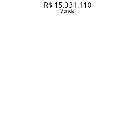
R$ 15.331.110
Venda
APARTAMENTO COM 322,23M²
ÁREA ÚTIL COM 3 SUÍTES
SENDO A MASTER COM DOIS
CLOSETS E DOIS BANHEIROS,
À VENDA EM PINHEIROS.
322.23 m² Área útil
587.39 m² Área total
3 Dormitórios
3 Suítes
4 Banheiros
4 Vagas
Entrar em contato