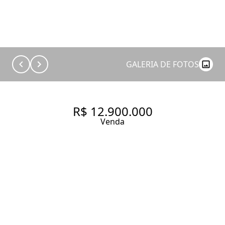
GALERIA DE FOTOS
R$ 12.900.000
Venda
APARTAMENTO COM 304 M², 3
QUARTOS SENDO 3 SUÍTES À
VENDA NO BAIRRO JARDIM
PAULISTA.