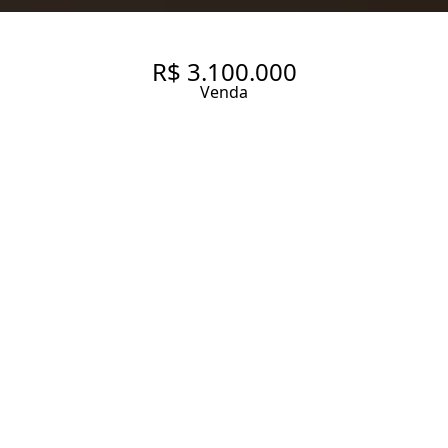
R$ 3.100.000
Venda
APARTAMENTO COM 295.84
M², 4 QUARTOS SENDO 4
SUÍTES À VENDA NO BAIRRO
SANTO AMARO.
295.84 m² Área útil
560.16 m² Área total
4 Dormitórios
4 Suítes
4 Banheiros
3 Vagas
Entrar em contato