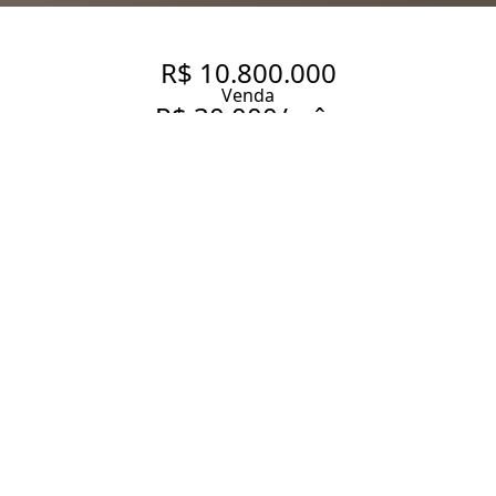
R$ 10.800.000
Venda
R$ 30.000/mês
Aluguel
APARTAMENTO COM 225 M², 2
QUARTOS SENDO 2 SUÍTES À
VENDA NO BAIRRO JARDIM
PAULISTA.
225 m² Área útil
2 Dormitórios
2 Suítes
2 Banheiros
3 Vagas
Entrar em contato