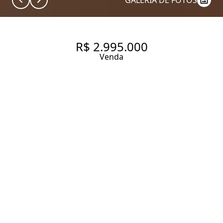
GALERIA DE FOTOS
R$ 2.995.000
Venda
APARTAMENTO COM 214 M², 3
QUARTOS SENDO 3 SUÍTES À
VENDA NO BAIRRO SUMARÉ.
214 m² Área útil
3 Dormitórios
3 Suítes
4 Banheiros
4 Vagas
Entrar em contato
Solicitar visita