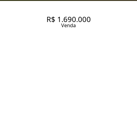
R$ 1.690.000
Venda
APARTAMENTO COM 106 M² À
VENDA NO BAIRRO VILA
MARIANA.
106 m² Área útil
3 Dormitórios
1 Suíte
4 Banheiros
3 Vagas
Entrar em contato
Solicitar visita