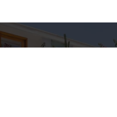
hes para
Entre em Con
Nome
to
E-mail
C IMÓVEIS
pp
Telefone
3-5709
IMOVEIS.COM.BR
Mensagem