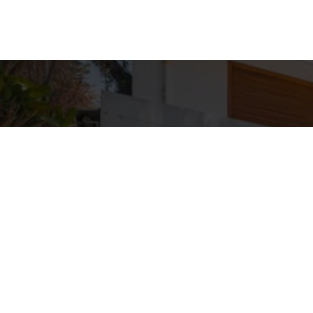
Detal
conta
EQUIPE ZA
WhatsA
(11) 9362
E-mail
ZAC@ZAC