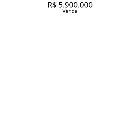
R$ 5.900.000
Venda
CONSTRUÍDO POR
LINDENBERG NO CORAÇÃO
DO JARDINS, PRONTO PARA
ENTRAR E MORAR COM MUITO
BOM GOSTO.
225 m² Área útil
3 Dormitórios
3 Suítes
5 Banheiros
3 Vagas
Entrar em contato