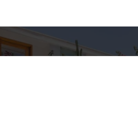
hes para
Entre em Con
Nome
to
E-mail
C IMÓVEIS
pp
Telefone
3-5709
IMOVEIS.COM.BR
Mensagem