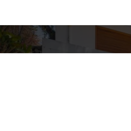
Detal
conta
EQUIPE ZA
WhatsA
(11) 9362
E-mail
ZAC@ZAC