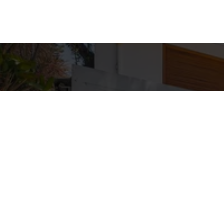
Detal
conta
EQUIPE ZA
WhatsA
(11) 9362
E-mail
ZAC@ZAC