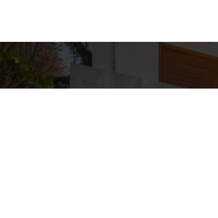
Detal
conta
EQUIPE ZA
WhatsA
(11) 9362
E-mail
ZAC@ZAC