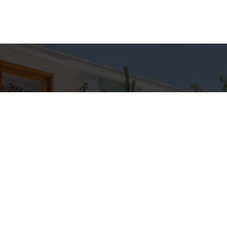
hes para
Entre em Con
Nome
to
E-mail
C IMÓVEIS
pp
Telefone
3-5709
IMOVEIS.COM.BR
Mensagem