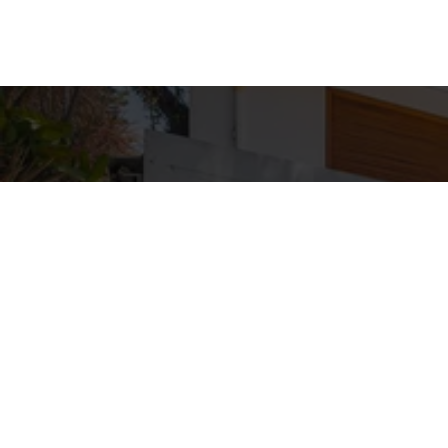
Detal
conta
EQUIPE ZA
WhatsA
(11) 9362
E-mail
ZAC@ZAC