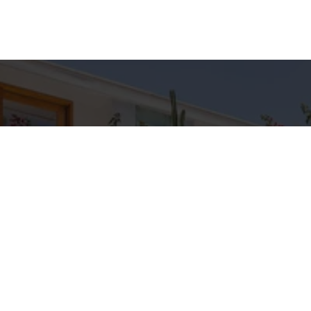
hes para
Entre em Con
Nome
to
E-mail
C IMÓVEIS
pp
Telefone
3-5709
IMOVEIS.COM.BR
Mensagem