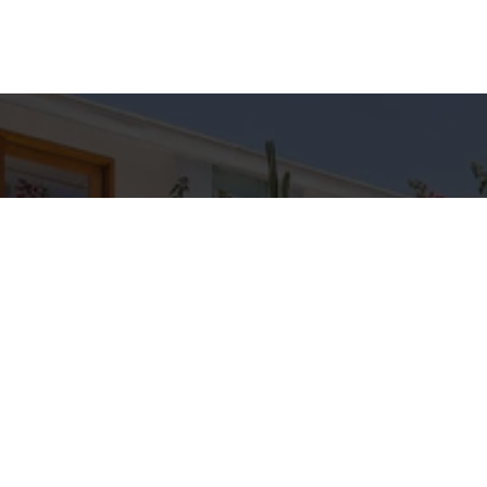
hes para
Entre em Con
Nome
to
E-mail
C IMÓVEIS
pp
Telefone
3-5709
IMOVEIS.COM.BR
Mensagem