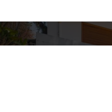
Detal
conta
EQUIPE ZA
WhatsA
(11) 9362
E-mail
ZAC@ZAC