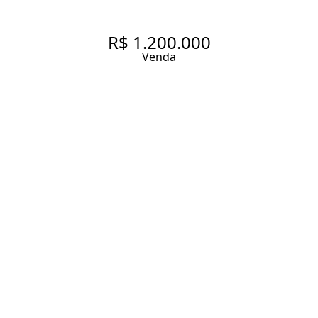
R$ 1.200.000
Venda
APARTAMENTO PARA QUEM
PRIORIZA LOCALIZAÇÃO E
QUER A ATMOSFERA DOS
PRÉDIOS ANTIGOS NA PARTE
QUIETA DA VILA MADALENA
77 m² Área útil
2 Dormitórios
1 Banheiro
1 Vaga
Entrar em contato