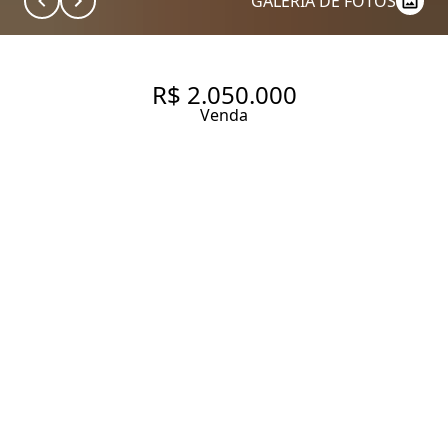
GALERIA DE FOTOS
R$ 2.050.000
Venda
APARTAMENTO EM
LOCALIZAÇÃO PRIVILEGIADA!
124 m² Área útil
3 Dormitórios
1 Suíte
4 Banheiros
2 Vagas
Entrar em contato
Solicitar visita
Código do Imóvel:
ZAC44716