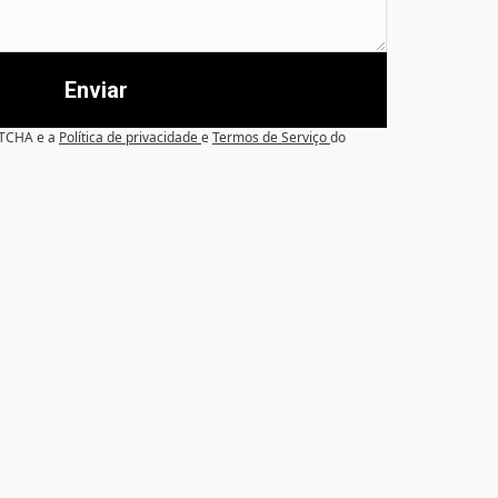
Enviar
APTCHA e a
Política de privacidade
e
Termos de Serviço
do