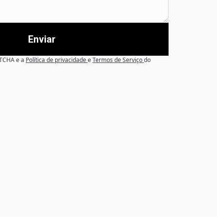
Enviar
APTCHA e a
Política de privacidade
e
Termos de Serviço
do